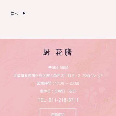
次へ
厨 花膳
〒064-0804
北海道札幌市中央区南４条西３丁目９−２ ２Mビル ４F
営業時間：17:30 ～ 23:00
定休日：日曜日・祝日
TEL:
011-218-8711
店舗紹介