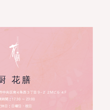
厨 花膳
市中央区南４条西３丁目９−２ ２Mビル ４F
時間：17:30 ～ 23:00
定休日：日曜日・祝日